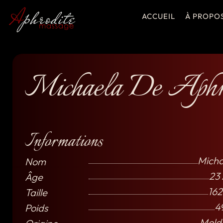
ACCUEIL
À PROPO
Michaela De Aphr
Informations
Micha
Nom
23
Âge
162
Taille
4
Poids
Mold