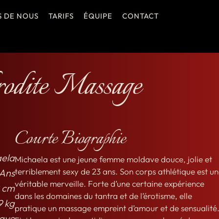
S DE NOUS
TARIFS
ÉQUIPE
CONTACT
odite Massage
Courte Biographie
ela
Michaela est une jeune femme moldave douce, jolie et
terriblement sexy de 23 ans. Son corps athlétique est u
 Ans
véritable merveille. Forte d’une certaine expérience
 cm
dans les domaines du tantra et de l’érotisme, elle
9 kg
pratique un massage empreint d’amour et de sensualité
ave